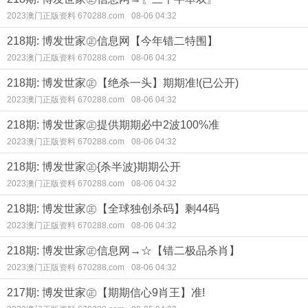
2023澳门正版资料 670288.com
08-06 04:32
218期: 博发世家㊣信息网【今年错二特围】
2023澳门正版资料 670288.com
08-06 04:32
218期: 博发世家㊣【绝杀一头】期期准!(已公开)
2023澳门正版资料 670288.com
08-06 04:32
218期: 博发世家㊣提供期期必中2波100%准
2023澳门正版资料 670288.com
08-06 04:32
218期: 博发世家㊣{杀半波}期期公开
2023澳门正版资料 670288.com
08-06 04:32
218期: 博发世家㊣【全球独创杀码】剩44码
2023澳门正版资料 670288.com
08-06 04:32
218期: 博发世家㊣信息网→☆【错二极品杀肖】
2023澳门正版资料 670288.com
08-06 04:32
217期: 博发世家㊣【期期信心9肖王】准!