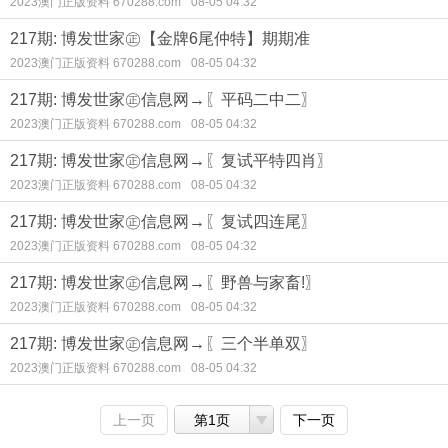
2023澳门正版资料 670288.com
08-05 04:32
217期: 博发世家㊣【金牌6尾仲特】期期准
2023澳门正版资料 670288.com
08-05 04:32
217期: 博发世家㊣信息网→〖平码二中二〗
2023澳门正版资料 670288.com
08-05 04:32
217期: 博发世家㊣信息网→〖复试平特四肖〗
2023澳门正版资料 670288.com
08-05 04:32
217期: 博发世家㊣信息网→〖复试四连尾〗
2023澳门正版资料 670288.com
08-05 04:32
217期: 博发世家㊣信息网→〖野兽与家畜!〗
2023澳门正版资料 670288.com
08-05 04:32
217期: 博发世家㊣信息网→〖三个半单双〗
2023澳门正版资料 670288.com
08-05 04:32
上一页
第1页
下一页